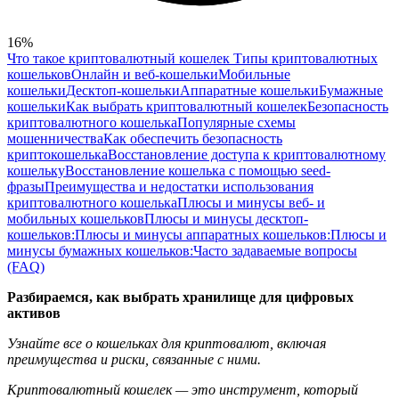
16%
Что такое криптовалютный кошелек
Типы криптовалютных
кошельков
Онлайн и веб-кошельки
Мобильные
кошельки
Десктоп-кошельки
Аппаратные кошельки
Бумажные
кошельки
Как выбрать криптовалютный кошелек
Безопасность
криптовалютного кошелька
Популярные схемы
мошенничества
Как обеспечить безопасность
криптокошелька
Восстановление доступа к криптовалютному
кошельку
Восстановление кошелька с помощью seed-
фразы
Преимущества и недостатки использования
криптовалютного кошелька
Плюсы и минусы веб- и
мобильных кошельков
Плюсы и минусы десктоп-
кошельков:
Плюсы и минусы аппаратных кошельков:
Плюсы и
минусы бумажных кошельков:
Часто задаваемые вопросы
(FAQ)
Разбираемся, как выбрать хранилище для цифровых
активов
Узнайте все о кошельках для криптовалют, включая
преимущества и риски, связанные с ними.
Криптовалютный кошелек — это инструмент, который