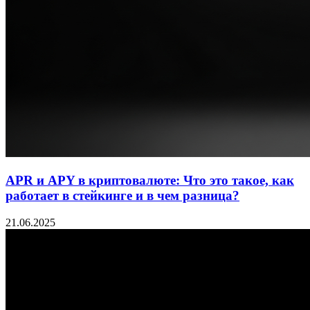
APR и APY в криптовалюте: Что это такое, как
работает в стейкинге и в чем разница?
21.06.2025