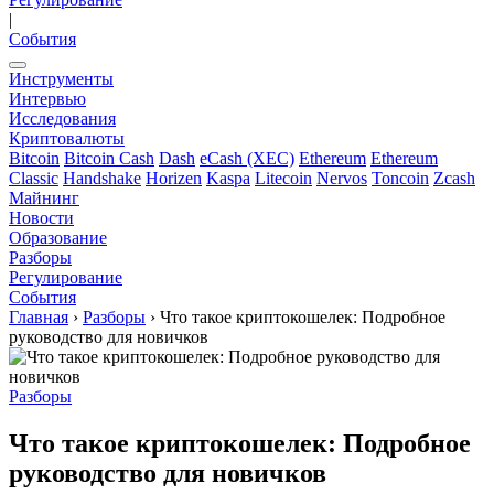
|
События
Инструменты
Интервью
Исследования
Криптовалюты
Bitcoin
Bitcoin Cash
Dash
eCash (XEC)
Ethereum
Ethereum
Classic
Handshake
Horizen
Kaspa
Litecoin
Nervos
Toncoin
Zcash
Майнинг
Новости
Образование
Разборы
Регулирование
События
Главная
›
Разборы
›
Что такое криптокошелек: Подробное
руководство для новичков
Разборы
Что такое криптокошелек: Подробное
руководство для новичков