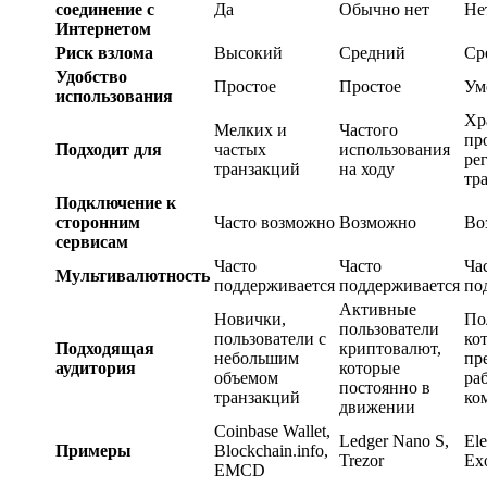
соединение с
Да
Обычно нет
Не
Интернетом
Риск взлома
Высокий
Средний
Ср
Удобство
Простое
Простое
Ум
использования
Хр
Мелких и
Частого
пр
Подходит для
частых
использования
ре
транзакций
на ходу
тр
Подключение к
сторонним
Часто возможно
Возможно
Во
сервисам
Часто
Часто
Ча
Мультивалютность
поддерживается
поддерживается
по
Активные
Новички,
По
пользователи
пользователи с
ко
Подходящая
криптовалют,
небольшим
пр
аудитория
которые
объемом
ра
постоянно в
транзакций
ко
движении
Coinbase Wallet,
Ledger Nano S,
Ele
Примеры
Blockchain.info,
Trezor
Ex
EMCD