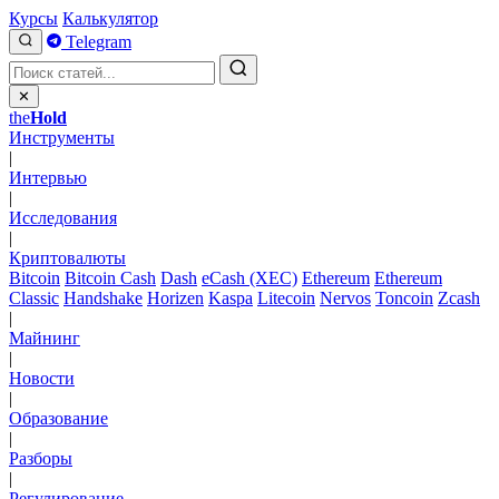
Курсы
Калькулятор
Telegram
✕
the
Hold
Инструменты
|
Интервью
|
Исследования
|
Криптовалюты
Bitcoin
Bitcoin Cash
Dash
eCash (XEC)
Ethereum
Ethereum
Classic
Handshake
Horizen
Kaspa
Litecoin
Nervos
Toncoin
Zcash
|
Майнинг
|
Новости
|
Образование
|
Разборы
|
Регулирование