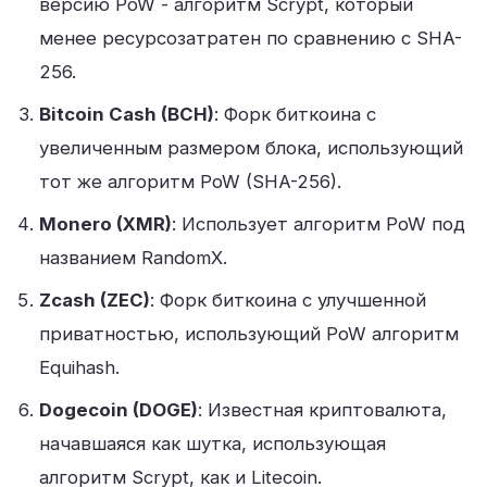
версию PoW - алгоритм Scrypt, который
менее ресурсозатратен по сравнению с SHA-
256
.
Bitcoin Cash (BCH)
: Форк биткоина с
увеличенным размером блока, использующий
тот же алгоритм PoW (SHA-256)
.
Monero (XMR)
: Использует алгоритм PoW под
названием RandomX
.
Zcash (ZEC)
: Форк биткоина с улучшенной
приватностью, использующий PoW алгоритм
Equihash
.
Dogecoin (DOGE)
: Известная криптовалюта,
начавшаяся как шутка, использующая
алгоритм Scrypt, как и Litecoin
.