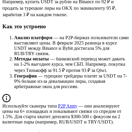
Например, купить USDT за рубли на Binance по 92 ₽ и
продать за турецкие лиры на OKX по эквиваленту 95 ₽,
заработав 3 ₽ на каждом токене.
Как это устроено
Анализ платформ
— на P2P-биржах пользователи сами
выставляют цены. В феврале 2025 разница в курсе
USDT между Binance и Bybit достигала 5% для
RUB/TRY связок.
Методы оплаты
— банковский перевод может давать
на 1-2% выгоднее курса, чем СБП. Например, покупка
через Тинькофф за 91.5 ₽ против 93 ₽ за Qiwi.
География
— турецкие трейдеры платят за USDT на 7-
9% больше из-за девальвации лиры, создавая
арбитражные окна для россиян.
Используйте сканеры типа
P2P Army
— они анализируют
цены на 6+ площадках и показывают связки со спредом от
1.5%. Для старта хватит депозита $300-500 с фокусом на 2
валютные пары (например, RUB/USDT и TRY/USDT).