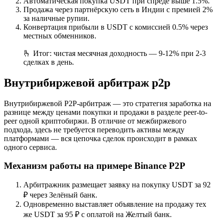
Автоматическая покупка USDT при спреде выше 1.5%.
Продажа через партнёрскую сеть в Индии с премией 2%
за наличные рупии.
Конвертация прибыли в USDT с комиссией 0.5% через
местных обменников.
🫰 Итог: чистая месячная доходность — 9-12% при 2-3
сделках в день.
Внутрибиржевой арбитраж p2p
Внутрибиржевой P2P-арбитраж — это стратегия заработка на
разнице между ценами покупки и продажи в разделе peer-to-
peer одной криптобиржи. В отличие от межбиржевого
подхода, здесь не требуется переводить активы между
платформами — вся цепочка сделок происходит в рамках
одного сервиса.
Механизм работы на примере Binance P2P
Арбитражник размещает заявку на покупку USDT за 92
₽ через Зелёный банк.
Одновременно выставляет объявление на продажу тех
же USDT за 95 ₽ с оплатой на Желтый банк.