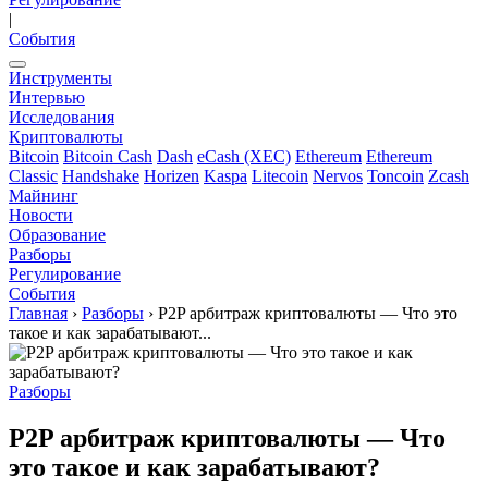
|
События
Инструменты
Интервью
Исследования
Криптовалюты
Bitcoin
Bitcoin Cash
Dash
eCash (XEC)
Ethereum
Ethereum
Classic
Handshake
Horizen
Kaspa
Litecoin
Nervos
Toncoin
Zcash
Майнинг
Новости
Образование
Разборы
Регулирование
События
Главная
›
Разборы
›
P2P арбитраж криптовалюты — Что это
такое и как зарабатывают...
Разборы
P2P арбитраж криптовалюты — Что
это такое и как зарабатывают?