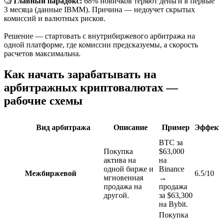
🧐
Главный парадокс:
68% новичков теряют деньги в первые
3 месяца (данные IBMM). Причина — недоучет скрытых
комиссий и валютных рисков.
Решение — стартовать с внутрибиржевого арбитража на
одной платформе, где комиссии предсказуемы, а скорость
расчетов максимальна.
Как начать зарабатывать на
арбитражных криптовалютах —
рабочие схемы
Вид арбитража
Описание
Пример
Эффек
BTC за
Покупка
$63,000
актива на
на
одной бирже и
Binance
Межбиржевой
6.5/10
мгновенная
→
продажа на
продажа
другой.
за $63,300
на Bybit.
Покупка