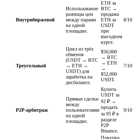
ETH за
Использование
BTC →
разницы цен
продажа
Внутрибиржевой
между парами
ETH за
8/10
на одной
USDT
площадке.
при
выгодном
курсе.
Цикл из трёх
$50,000
обменов
→ BTC
(USDT → BTC
→ ETH
Треугольный
→ ETH →
7/10
→
USDT) для
$52,000
заработка на
USDT.
дисбалансе.
Купить
USDT за
Прямые сделки
92 ₽ →
между
продать
P2P-арбитраж
пользователями
9/10
за 95 ₽ в
на одной
разделе
площадке.
P2P
Binance.
Покупка