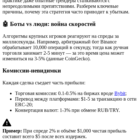
практике даже опытные трейдеры сталкиваются с
непреодолимыми препятствиями. Разберем ключевые
причины, почему эта стратегия часто приводит к убыткам.
🤖
Боты vs люди: война скоростей
Алгоритмы крупных игроков реагируют на спреды за
миллисекунды. Например, арбитражный бот Binance
обрабатывает 10,000 операций в секунду, тогда как ручная
торговля занимает 2-5 минут — за это время цена может
измениться на 3-5% (данные CoinGecko).
Комиссии-невидимки
Каждая сделка съедает часть прибыли:
Торговая комиссия: 0.1-0.5% на биржах вроде
Bybit
;
Перевод между платформами: $1-5 за транзакцию в сети
ERC-20;
Конвертация валют: 1-3% при обмене RUB/TRY.
Пример:
При спреде 2% и объёме $1,000 чистая прибыль
составит всего $5 после всех издержек.