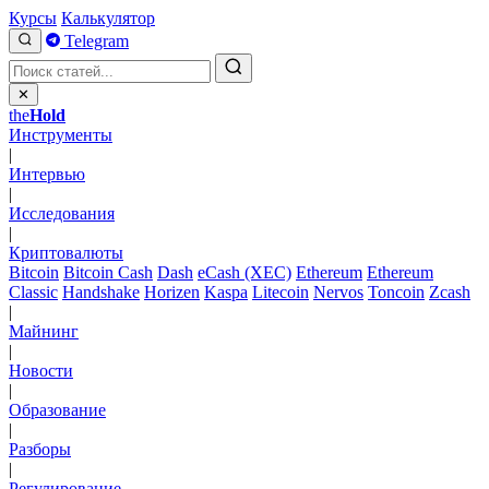
Курсы
Калькулятор
Telegram
✕
the
Hold
Инструменты
|
Интервью
|
Исследования
|
Криптовалюты
Bitcoin
Bitcoin Cash
Dash
eCash (XEC)
Ethereum
Ethereum
Classic
Handshake
Horizen
Kaspa
Litecoin
Nervos
Toncoin
Zcash
|
Майнинг
|
Новости
|
Образование
|
Разборы
|
Регулирование