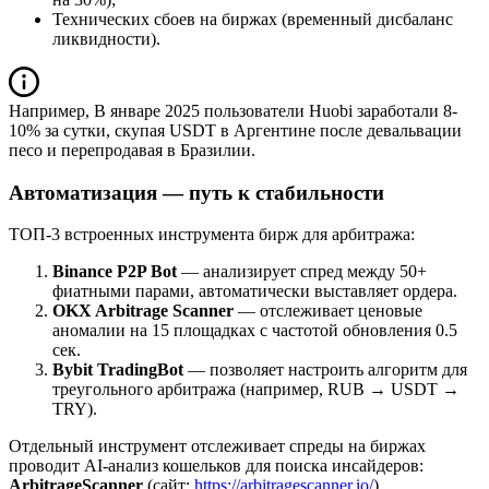
Технических сбоев на биржах (временный дисбаланс
ликвидности).
Например, В январе 2025 пользователи Huobi заработали 8-
10% за сутки, скупая USDT в Аргентине после девальвации
песо и перепродавая в Бразилии.
Автоматизация — путь к стабильности
ТОП-3 встроенных инструмента бирж для арбитража:
Binance P2P Bot
— анализирует спред между 50+
фиатными парами, автоматически выставляет ордера.
OKX Arbitrage Scanner
— отслеживает ценовые
аномалии на 15 площадках с частотой обновления 0.5
сек.
Bybit TradingBot
— позволяет настроить алгоритм для
треугольного арбитража (например, RUB → USDT →
TRY).
Отдельный инструмент отслеживает спреды на биржах
проводит AI-анализ кошельков для поиска инсайдеров:
ArbitrageScanner
(сайт:
https://arbitragescanner.io/
)