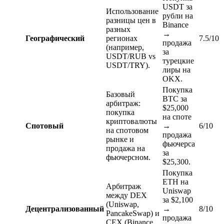
USDT за
Использование
рубли на
разницы цен в
Binance
разных
→
Географический
регионах
7.5/10
продажа
(например,
за
USDT/RUB vs
турецкие
USDT/TRY).
лиры на
OKX.
Покупка
Базовый
BTC за
арбитраж:
$25,000
покупка
на споте
криптовалюты
Спотовый
→
6/10
на спотовом
продажа
рынке и
фьючерса
продажа на
за
фьючерсном.
$25,300.
Покупка
ETH на
Арбитраж
Uniswap
между DEX
за $2,100
(Uniswap,
Децентрализованный
→
8/10
PancakeSwap) и
продажа
CEX (Binance,