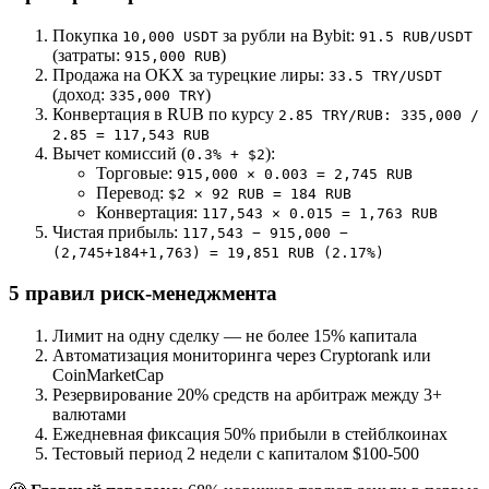
Покупка
за рубли на Bybit:
10,000 USDT
91.5 RUB/USDT
(затраты:
)
915,000 RUB
Продажа на OKX за турецкие лиры:
33.5 TRY/USDT
(доход:
)
335,000 TRY
Конвертация в RUB по курсу
2.85 TRY/RUB: 335,000 /
2.85 = 117,543 RUB
Вычет комиссий (
):
0.3% + $2
Торговые:
915,000 × 0.003 = 2,745 RUB
Перевод:
$2 × 92 RUB = 184 RUB
Конвертация:
117,543 × 0.015 = 1,763 RUB
Чистая прибыль:
117,543 − 915,000 −
(2,745+184+1,763) = 19,851 RUB (2.17%)
5 правил риск-менеджмента
Лимит на одну сделку — не более 15% капитала
Автоматизация мониторинга через Cryptorank или
CoinMarketCap
Резервирование 20% средств на арбитраж между 3+
валютами
Ежедневная фиксация 50% прибыли в стейблкоинах
Тестовый период 2 недели с капиталом $100-500