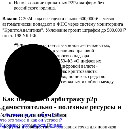
Использование приватных P2P-платформ без
российского юрлица.
Важно:
С 2024 года все сделки свыше 600,000 ₽ в месяц
автоматически попадают в ФНС через систему мониторинга
"КриптоАналитика". Уклонение грозит штрафом до 500,000 ₽
по ст. 198 УК РФ.
🧐 Формально остаётся законной деятельностью,
однако происходит в условиях правовой
неопределенности и строгого надзора.
Федеральный закон №259-ФЗ «О цифровых
финансовых активах и цифровой валюте»
закрепил базовые правила: криптовалюты
разрешены как имущество, но не как средство
платежа, – что делает возможным их обмен между
гражданами​.
Как научиться арбитражу p2p
самостоятельно - полезные ресурсы и
7%
статьи для обучения
Арбитраж криптовалюты P2P -
что это такое и как он устроен?
Ключевые особенности
Пример
Форумы и сообщества
— отправная точка для новичков.