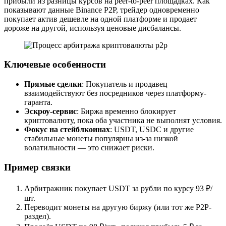
прибыли из разницы курсов на peer-to-peer площадках. Как
показывают данные Binance P2P, трейдер одновременно
покупает актив дешевле на одной платформе и продает
дороже на другой, используя ценовые дисбалансы.
Ключевые особенности
Прямые сделки
: Покупатель и продавец
взаимодействуют без посредников через платформу-
гаранта.
Эскроу-сервис
: Биржа временно блокирует
криптовалюту, пока оба участника не выполнят условия.
Фокус на стейблкоинах
: USDT, USDC и другие
стабильные монеты популярны из-за низкой
волатильности — это снижает риски.
Пример связки
Арбитражник покупает USDT за рубли по курсу 93 ₽/
шт.
Переводит монеты на другую биржу (или тот же P2P-
раздел).