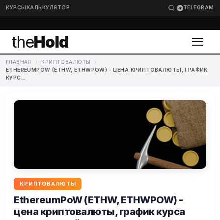
КУРСЫ
КАЛЬКУЛЯТОР
TELEGRAM
the
Hold
ГЛАВНАЯ
›
КРИПТОВАЛЮТЫ
›
ETHEREUMPOW (ETHW, ETHWPOW) - ЦЕНА КРИПТОВАЛЮТЫ, ГРАФИК
КУРС...
КРИПТОВАЛЮТЫ
EthereumPoW (ETHW, ETHWPOW) -
цена криптовалюты, график курса